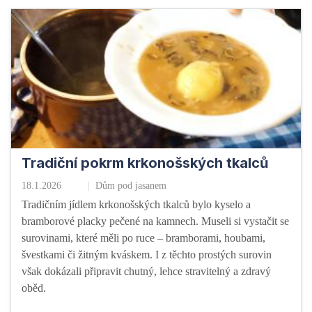
Tradiční pokrm krkonošských tkalců
18.1.2026
Dům pod jasanem
Tradičním jídlem krkonošských tkalců bylo kyselo a
bramborové placky pečené na kamnech. Museli si vystačit se
surovinami, které měli po ruce – bramborami, houbami,
švestkami či žitným kváskem. I z těchto prostých surovin
však dokázali připravit chutný, lehce stravitelný a zdravý
oběd.