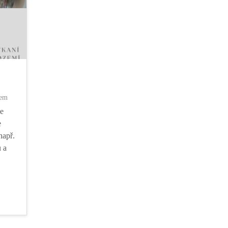
nem
se
e
např.
 a