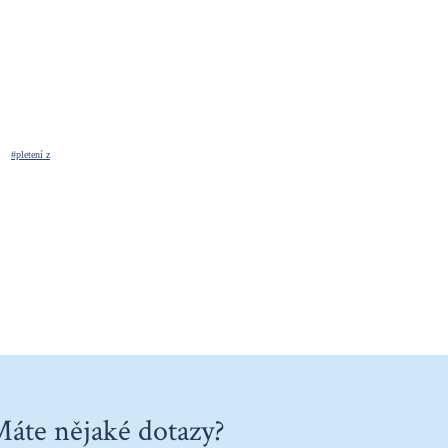
#pletení z
áte nějaké dotazy?