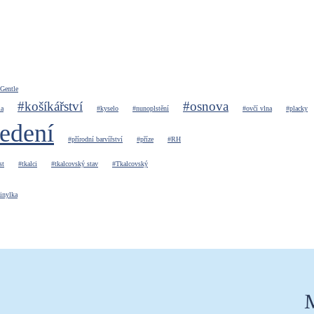
Gentle
#košíkářství
#osnova
la
#kyselo
#nunoplstění
#ovčí vlna
#placky
edení
#přírodní barvířství
#příze
#RH
st
#tkalci
#tkalcovský stav
#Tkalcovský
inylka
M