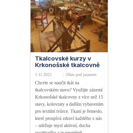
Tkalcovské kurzy v
Krkonošské tkalcovně
1.11.2025
Dům pod jasanem
Chcete se naučit tkát na
tkalcovském stavu? Využijte zázemí
Krkonošské tkalcovny z více než 15
stavy, kolovraty a dalším vybavením
pro textilní tvůrce. Tkaní je řemeslo,
které prospívá zdraví každého z nás
– udržuje mysl aktivní, ducha
pozitivního a je nesmírně