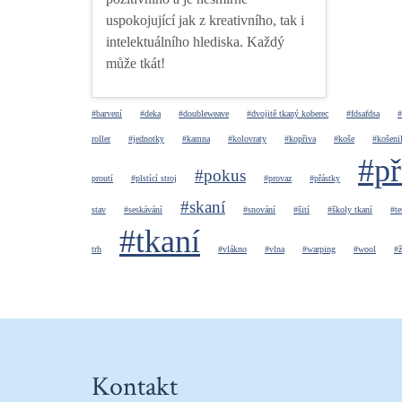
uspokojující jak z kreativního, tak i
intelektuálního hlediska. Každý
může tkát!
#barvení
#deka
#doubleweave
#dvojitě tkaný koberec
#fdsafdsa
#
roller
#jednotky
#kamna
#kolovraty
#kopřiva
#koše
#košeni
#př
#pokus
proutí
#plstící stroj
#provaz
#přástky
#skaní
stav
#seskávání
#snování
#šití
#školy tkaní
#te
#tkaní
trh
#vlákno
#vlna
#warping
#wool
#ž
Kontakt