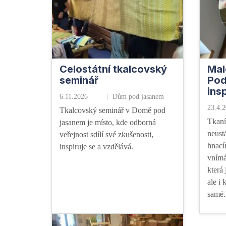
Celostátní tkalcovský
Mal
seminář
Pod
ins
6.11.2026
Dům pod jasanem
23.4.
Tkalcovský seminář v Domě pod
Tkaní
jasanem je místo, kde odborná
neustá
veřejnost sdílí své zkušenosti,
hnací
inspiruje se a vzdělává.
vnímá
která
ale i
samé.