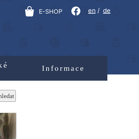
en
/
de
E-SHOP
ké
Informace
hledat