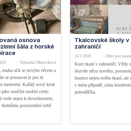
ovaná osnova
Tkalcovské školy v
zimní šála z horské
zahraničí
pirace
14.1.2026
Dům pod jasa
2026
Štěpánka Marecsková
Kurz tkaní v zahraničí. Vždy 
, touha učit se novým věcem a
dozvíte něco nového, posunet
le se posouvat je pro ni
hranice nejen svého tkaní, ale 
m motorem. Každý nový krok
v mém případě, zónu komfortu
 jako součást osobní cesty,
pohodlíčka.
 ji vede nejen k dovednostem,
 k hlubšímu porozumění sobě