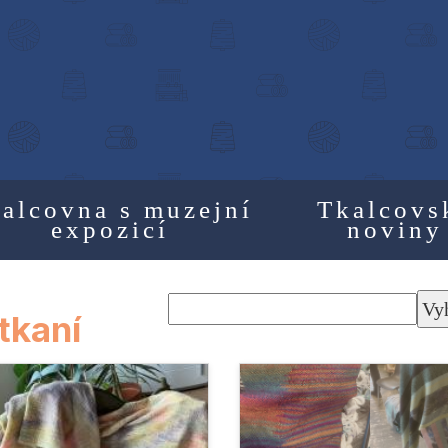
alcovna s muzejní
Tkalcovs
expozicí
noviny
Vy
tkaní