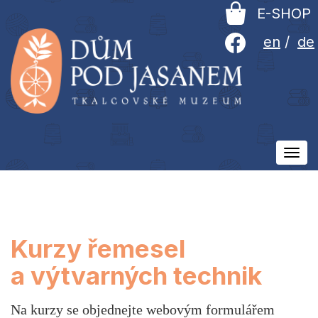
E-SHOP
en
/
de
Ovlá
men
Kurzy řemesel
a výtvarných technik
Na kurzy se objednejte webovým formulářem