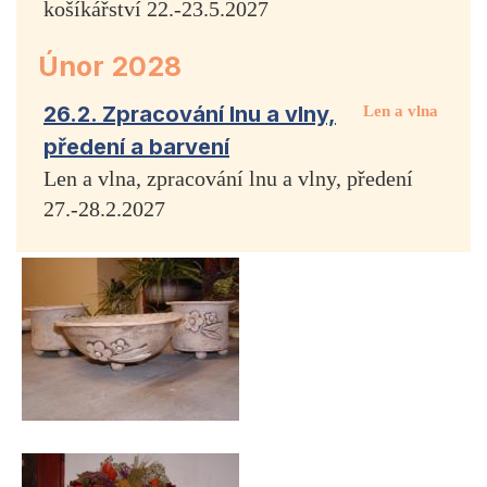
košíkářství 22.-23.5.2027
Únor 2028
26.2. Zpracování lnu a vlny,
Len a vlna
předení a barvení
Len a vlna, zpracování lnu a vlny, předení
27.-28.2.2027