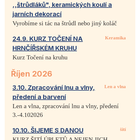
,,štrůdláků", keramických koulí a
jarních dekorací
Vyrobíme si tác na štrůdl nebo jiný koláč
24.9. KURZ TOČENÍ NA
Keramika
HRNČÍŘSKÉM KRUHU
Kurz Točení na kruhu
Říjen 2026
3.10. Zpracování lnu a vlny,
Len a vlna
předení a barvení
Len a vlna, zpracování lnu a vlny, předení
3.-4.102026
10.10. ŠIJEME S DANOU
šití
KURZ ŠITÍ ÚPLETŮ A NEJEN JICH.