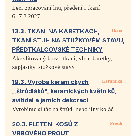
Len, zpracování lnu, předení i tkaní
6.-7.3.2027
13.3. TKANÍ NA KARETKÁCH,
Tkaní
TKANÍ STUH NA STUŽKOVÉM STAVU,
PŘEDTKALCOVSKÉ TECHNIKY
Akreditovaný kurz : tkaní, vlna, karetky,
zapjastky, stužkové stavy
19.3. Výroba keramických
Keramika
,,štrůdláků", keramických květníků,
svítidel a jarních dekorací
Vyrobíme si tác na štrůdl nebo jiný koláč
20.3. PLETENÍ KOŠŮ Z
Proutí
VRBOVÉHO PROUTÍ