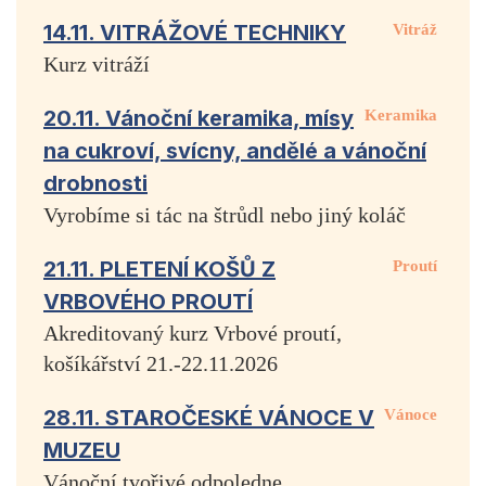
14.11. VITRÁŽOVÉ TECHNIKY
Vitráž
Kurz vitráží
20.11. Vánoční keramika, mísy
Keramika
na cukroví, svícny, andělé a vánoční
drobnosti
Vyrobíme si tác na štrůdl nebo jiný koláč
21.11. PLETENÍ KOŠŮ Z
Proutí
VRBOVÉHO PROUTÍ
Akreditovaný kurz Vrbové proutí,
košíkářství 21.-22.11.2026
28.11. STAROČESKÉ VÁNOCE V
Vánoce
MUZEU
Vánoční tvořivé odpoledne