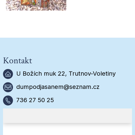
Kontakt
U Božích muk 22, Trutnov-Voletiny
dumpodjasanem@seznam.cz
736 27 50 25