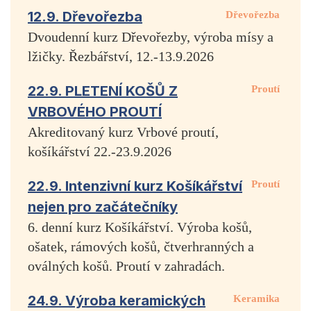
12.9. Dřevořezba
Dřevořezba
Dvoudenní kurz Dřevořezby, výroba mísy a
lžičky. Řezbářství, 12.-13.9.2026
22.9. PLETENÍ KOŠŮ Z
Proutí
VRBOVÉHO PROUTÍ
Akreditovaný kurz Vrbové proutí,
košíkářství 22.-23.9.2026
22.9. Intenzivní kurz Košíkářství
Proutí
nejen pro začátečníky
6. denní kurz Košíkářství. Výroba košů,
ošatek, rámových košů, čtverhranných a
oválných košů. Proutí v zahradách.
24.9. Výroba keramických
Keramika