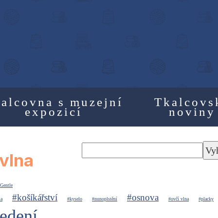
alcovna s muzejní
Tkalcovs
expozicí
noviny
Vy
vlna
Gentle
#košíkářství
#osnova
la
#kyselo
#nunoplstění
#ovčí vlna
#placky
edení