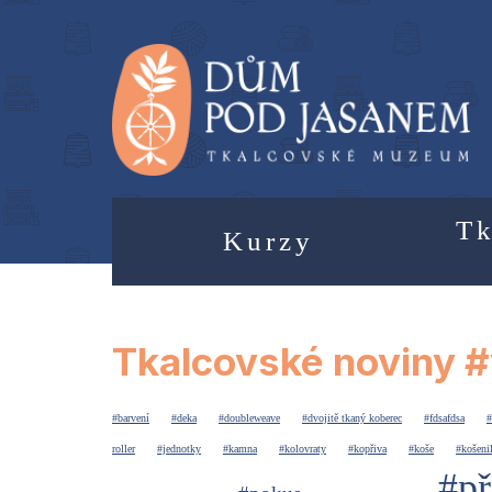
Tk
Kurzy
Tkalcovské noviny #
#barvení
#deka
#doubleweave
#dvojitě tkaný koberec
#fdsafdsa
#
roller
#jednotky
#kamna
#kolovraty
#kopřiva
#koše
#košeni
#př