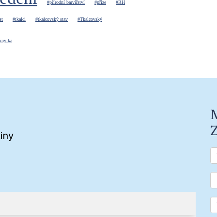
#přírodní barvířství
#příze
#RH
st
#tkalci
#tkalcovský stav
#Tkalcovský
inylka
M
Z
iny