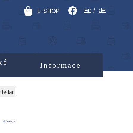
en
/
de
E-SHOP
ké
Informace
hledat
#pletení z