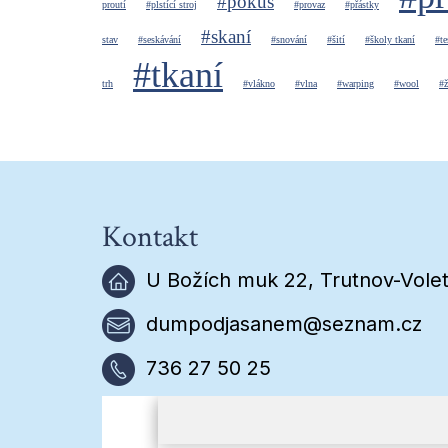
#pokus
proutí
#plstící stroj
#provaz
#přástky
#skaní
stav
#seskávání
#snování
#šití
#školy tkaní
#te
#tkaní
trh
#vlákno
#vlna
#warping
#wool
#ž
Kontakt
U Božích muk 22, Trutnov-Volet
dumpodjasanem@seznam.cz
736 27 50 25