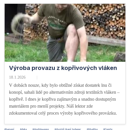
Výroba provazu z kopřivových vláken
18.1.2026
V dobách nouze, kdy bylo obtížné získat dostatek lnu či
konopí, sahali lidé po alternativním zdroji textilních vláken –
kopřivě. I dnes je kopřiva zajímavým a snadno dostupným
materiálem pro menší projekty. Náš lektor zde
zdokumentoval celý proces výroby kopřivového provázku.
#barvení
#deka
#doubleweave
#dvojitě tkaný koberec
#fdsafdsa
#Gentle