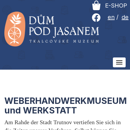
E-SHOP
en
/
de
Ovlá
men
WEBERHANDWERKMUSEUM
und WERKSTATT
Am Rahde der Stadt Trutnov vertiefen Sie sich in