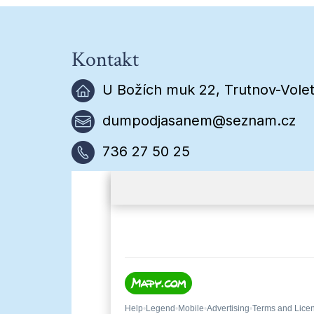
Kontakt
U Božích muk 22, Trutnov-Volet
dumpodjasanem@seznam.cz
736 27 50 25