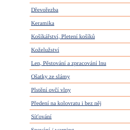
Dřevořezba
Keramika
Košíkářství, Pletení košíků
Koželužství
Len, Pěstování a zpracování lnu
Ošatky ze slámy
Plstění ovčí vlny
Předení na kolovratu i bez něj
Síťování
Snování / warping