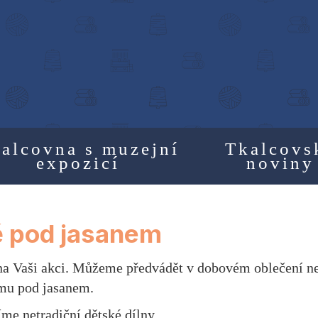
alcovna s muzejní
Tkalcovs
expozicí
noviny
 pod jasanem
 na Vaši akci. Můžeme předvádět v dobovém oblečení n
omu pod jasanem.
íme netradiční dětské dílny.