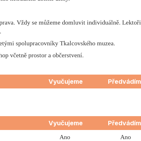
oprava. Vždy se můžeme domluvit individuálně. Lektoři
.
oletými spolupracovníky Tkalcovského muzea.
op včetně prostor a občerstvení.
Vyučujeme
Předvádí
Vyučujeme
Předvádí
Ano
Ano