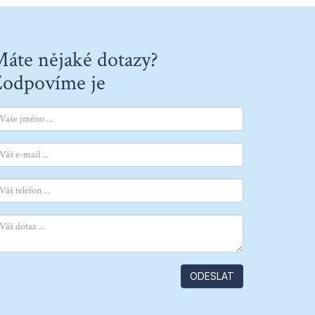
áte nějaké dotazy?
odpovíme je
ODESLAT