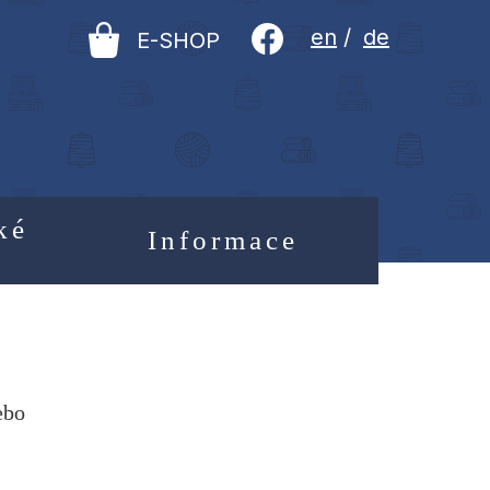
en
/
de
E-SHOP
ké
Informace
ebo