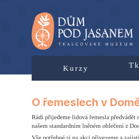
Tk
Kurzy
O řemeslech v Domě
Rádi přijedeme lidová řemesla předvádět
našem standardním lněném oblečení z D
Vše potřebné si na akci přivezeme a zajist