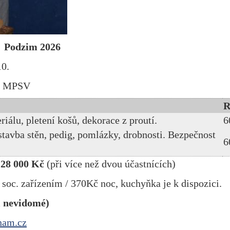
 Podzim 2026
10.
a MPSV
R
riálu, pletení košů, dekorace z proutí.
6
 stavba stěn, pedig, pomlázky, drobnosti. Bezpečnost
6
28 000 Kč
(při více než dvou účastnících)
 soc. zařízením / 370Kč noc, kuchyňka je k dispozici.
i nevidomé)
nam.cz