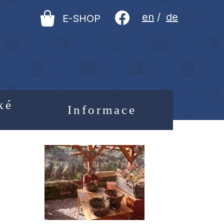
en
/
de
E-SHOP
ké
Informace