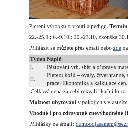
Pletení výrobků z proutí a pedigu.
Termín
22.-25.9.; 6.-9.10.; 20.-23.10,
zkouška 30.
Přihlásit se můžete přes email nebo
zde
n
Týden
Náplň
I.
Pěstování vrb, sběr a příprava mate
Pletení košů – ovály, čtverhranné,
II.
práce, Ekonomika a kalkulace cen.
Celková cena za celý rekvalifikační kurz:
Možnost ubytování
v pokojích s vlastním
Vhodné i pro zdravotně znevýhodněné (
Přihlášky na email:
dumpodjasanem@sez