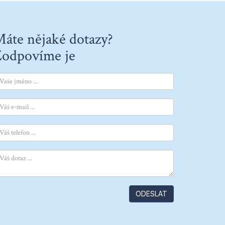
áte nějaké dotazy?
odpovíme je
ODESLAT