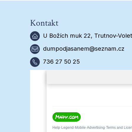
Kontakt
U Božích muk 22, Trutnov-Volet
dumpodjasanem@seznam.cz
736 27 50 25