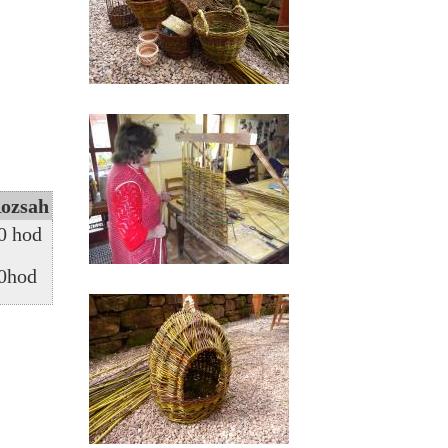
ozsah
0 hod
0hod