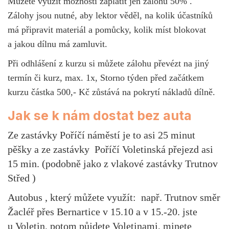
Můžete využít možnosti zaplatit jen zálohu 50% .
Zálohy jsou nutné, aby lektor věděl, na kolik účastníků
má připravit materiál a pomůcky, kolik míst blokovat
a jakou dílnu má zamluvit.
Při odhlášení z kurzu si můžete zálohu převézt na jiný
termín či kurz, max. 1x, Storno týden před začátkem
kurzu částka 500,- Kč zůstává na pokrytí nákladů dílně.
Jak se k nám dostat bez auta
Ze zastávky Poříčí náměstí je to asi 25 minut
pěšky a ze zastávky Poříčí Voletinská přejezd asi
15 min. (podobně jako z vlakové zastávky Trutnov
Střed )
Autobus , který můžete využít: např. Trutnov směr
Žacléř přes Bernartice v 15.10 a v 15.-20. jste
u Voletin, potom půjdete Voletinami, minete