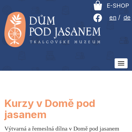
E-SHOP
en
/
de
Ovlá
men
Kurzy v Domě pod
jasanem
Výtvarná a řemeslná dílna v Domě pod jasanem