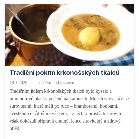
Tradiční pokrm krkonošských tkalců
18.1.2026
Dům pod jasanem
Tradičním jídlem krkonošských tkalců bylo kyselo a
bramborové placky pečené na kamnech. Museli si vystačit se
surovinami, které měli po ruce – bramborami, houbami,
švestkami či žitným kváskem. I z těchto prostých surovin
však dokázali připravit chutný, lehce stravitelný a zdravý
oběd.