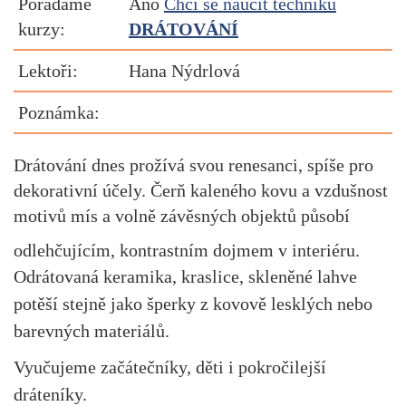
Pořádáme
Ano
Chci se naučit techniku
kurzy:
DRÁTOVÁNÍ
Lektoři:
Hana Nýdrlová
Poznámka:
Drátování dnes prožívá svou renesanci, spíše pro
dekorativní účely. Čerň kaleného kovu a vzdušnost
motivů mís a volně závěsných objektů působí
odlehčujícím, kontrastním dojmem v interiéru.
Odrátovaná keramika, kraslice,
skleněné lahve
potěší stejně jako šperky z kovově lesklých nebo
barevných
materiálů.
Vyučujeme začátečníky, děti i pokročilejší
dráteníky.