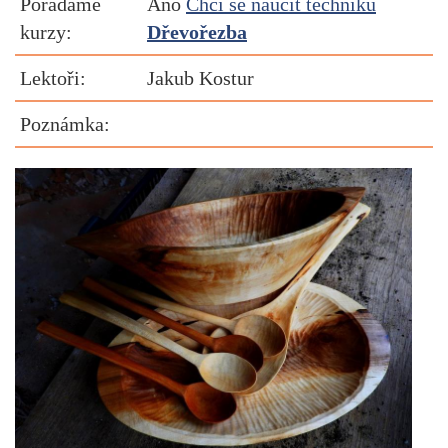
Pořádáme
Ano
Chci se naučit techniku
kurzy:
Dřevořezba
Lektoři:
Jakub Kostur
Poznámka: