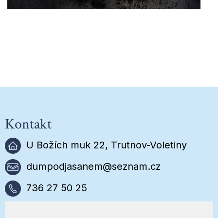
Kontakt
U Božích muk 22, Trutnov-Voletiny
dumpodjasanem@seznam.cz
736 27 50 25