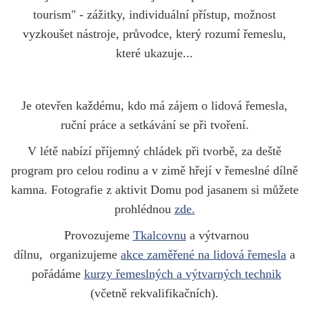
tourism" - zážitky, individuální přístup, možnost
vyzkoušet nástroje, průvodce, který rozumí řemeslu,
které ukazuje...
Je otevřen každému, kdo má zájem o lidová řemesla,
ruční práce a setkávání se při tvoření.
V létě nabízí příjemný chládek při tvorbě, za deště
program pro celou rodinu a v zimě hřejí v řemeslné dílně
kamna. Fotografie z aktivit Domu pod jasanem si můžete
prohlédnou
zde.
Provozujeme
Tkalcovnu
a výtvarnou
dílnu,
organizujeme
akce zaměřené na lidová řemesla
a
pořádáme
kurzy řemeslných a výtvarných technik
(včetně rekvalifikačních).