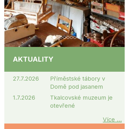
AKTUALITY
27.7.2026
Příměstské tábory v
Domě pod jasanem
1.7.2026
Tkalcovské muzeum je
otevřené
Více ...