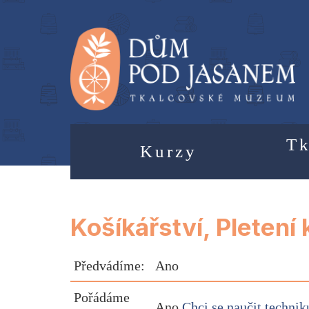
Tk
Kurzy
Košíkářství, Pletení
Předvádíme:
Ano
Pořádáme
Ano
Chci se naučit techni