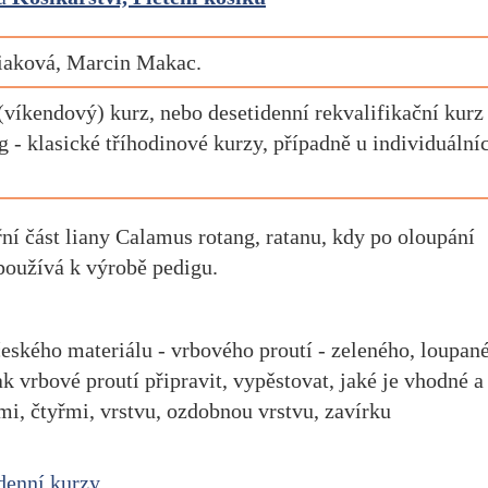
liaková, Marcin Makac.
(víkendový) kurz, nebo desetidenní rekvalifikační kurz
- klasické tříhodinové kurzy, případně u individuální
ní část liany Calamus rotang, ratanu, kdy po oloupání
 používá k výrobě pedigu.
českého materiálu - vrbového proutí - zeleného, loupan
k vrbové proutí připravit, vypěstovat, jaké je vhodné a
mi, čtyřmi, vrstvu, ozdobnou vrstvu, zavírku
denní kurzy
.