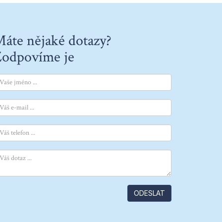
áte nějaké dotazy?
odpovíme je
ODESLAT