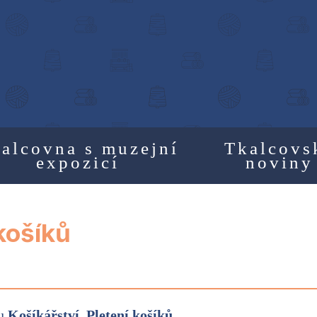
alcovna s muzejní
Tkalcovs
expozicí
noviny
 košíků
ku
Košíkářství, Pletení košíků