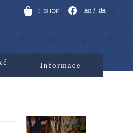
en
/
de
E-SHOP
ké
Informace