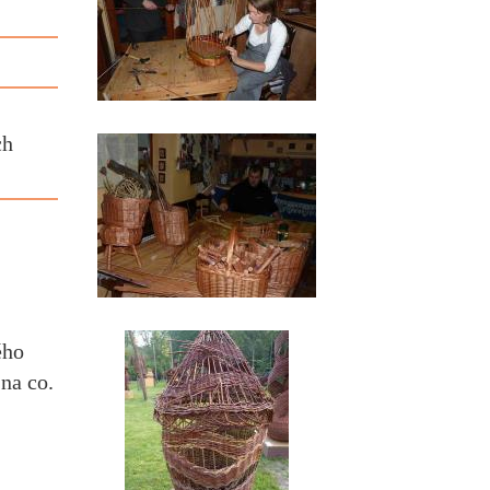
ch
ého
 na co.