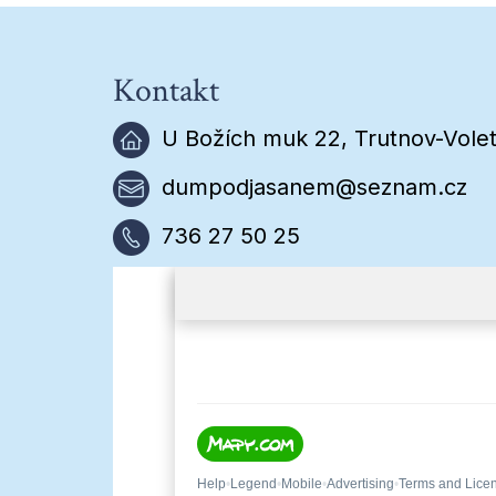
Kontakt
U Božích muk 22, Trutnov-Volet
dumpodjasanem@seznam.cz
736 27 50 25