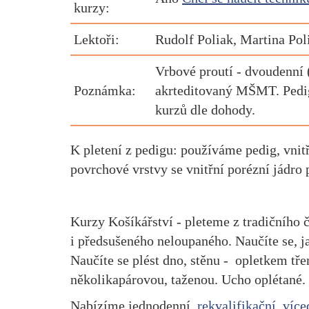
kurzy:
Lektoři:
Rudolf Poliak, Martina Po
Vrbové proutí - dvoudenní 
Poznámka:
akrteditovaný MŠMT. Pedig 
kurzů dle dohody.
K pletení z pedigu: používáme pedig, vnitř
povrchové vrstvy se vnitřní porézní jádro
Kurzy Košíkářství - pleteme z tradičního 
i předsušeného neloupaného. Naučíte se, ja
Naučíte se plést dno, stěnu - opletkem tře
několikapárovou, taženou. Ucho oplétané.
Nabízíme jednodenní,
rekvalifikační
,
více