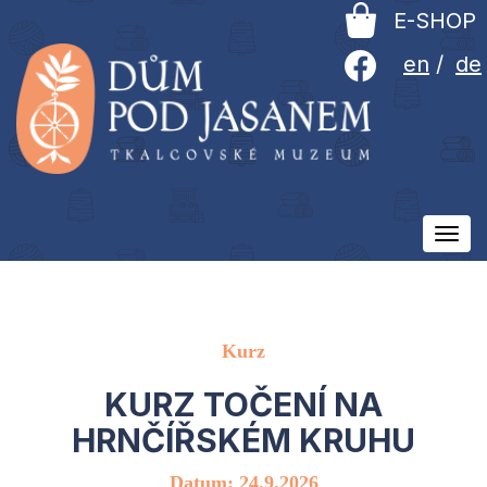
E-SHOP
en
/
de
Ovlá
men
Kurz
KURZ TOČENÍ NA
HRNČÍŘSKÉM KRUHU
Datum: 24.9.2026