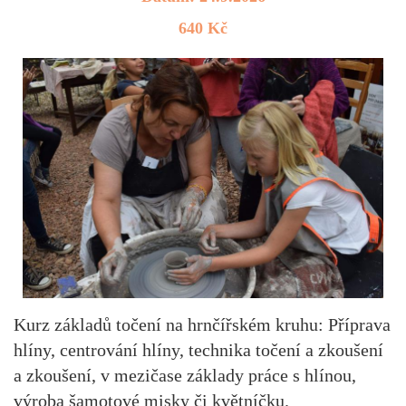
640 Kč
Kurz základů točení na hrnčířském kruhu: Příprava
hlíny, centrování hlíny, technika točení a zkoušení
a zkoušení, v mezičase základy práce s hlínou,
výroba šamotové misky či květníčku.