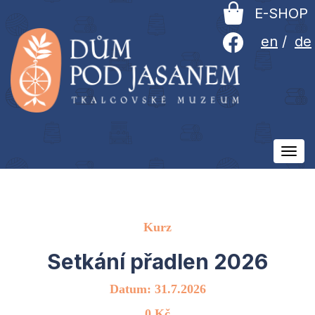
E-SHOP
en
/
de
Ovlá
men
Kurz
Setkání přadlen 2026
Datum: 31.7.2026
0 Kč