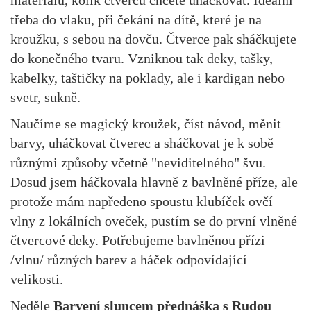
materiálu, kolik čtverců chcete uháčkovat. Ideální
třeba do vlaku, při čekání na dítě, které je na
kroužku, s sebou na dovču. Čtverce pak sháčkujete
do konečného tvaru. Vzniknou tak deky, tašky,
kabelky, taštičky na poklady, ale i kardigan nebo
svetr, sukně.
Naučíme se magický kroužek, číst návod, měnit
barvy, uháčkovat čtverec a sháčkovat je k sobě
různými způsoby včetně "neviditelného" švu.
Dosud jsem háčkovala hlavně z bavlněné příze, ale
protože mám napředeno spoustu klubíček ovčí
vlny z lokálních oveček, pustím se do první vlněné
čtvercové deky. Potřebujeme bavlněnou přízi
/vlnu/ různých barev a háček odpovídající
velikosti.
Neděle
Barvení sluncem přednáška s Rudou