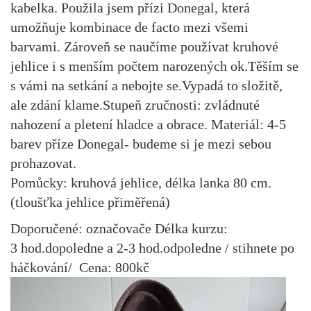
kabelka. Použila jsem přízi Donegal, která
umožňuje kombinace de facto mezi všemi
barvami. Zároveň se naučíme používat kruhové
jehlice i s menším počtem narozených ok.Těším se
s vámi na setkání a nebojte se.Vypadá to složitě,
ale zdání klame.Stupeň zručnosti: zvládnuté
nahození a pletení hladce a obrace. Materiál: 4-5
barev příze Donegal- budeme si je mezi sebou
prohazovat.
Pomůcky: kruhová jehlice, délka lanka 80 cm.
(tloušťka jehlice přiměřená)
Doporučené: označovače Délka kurzu:
3 hod.dopoledne a 2-3 hod.odpoledne / stihnete po
háčkování/ Cena: 800kč