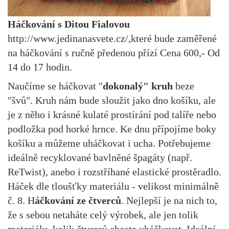
Háčkování s Ditou Fialovou
http://www.jedinanasvete.cz/,které bude zaměřené
na háčkování s ručně předenou přízí Cena 600,- Od
14 do 17 hodin.
Naučíme se háčkovat "
dokonalý" kruh
beze
"švů". Kruh nám bude sloužit jako dno košíku, ale
je z něho i krásné kulaté prostírání pod talíře nebo
podložka pod horké hrnce. Ke dnu přípojíme boky
košíku a můžeme uháčkovat i ucha. Potřebujeme
ideálně recyklované bavlněné špagáty (např.
ReTwist), anebo i rozstříhané elastické prostěradlo.
Háček dle tloušťky materiálu - velikost minimálně
č. 8. H
áčkování ze čtverců
. Nejlepší je na nich to,
že s sebou netaháte celý výrobek, ale jen tolik