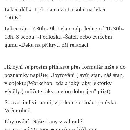
Lekce délka 1,5h. Cena za 1 osobu na lekci
150 Kč.
Lekce ráno 7.30h - 9h.Lekce odpoledne od 16.30h-
18h. S sebou: -Podložku -Šátek nebo cvičební
gumu -Deku na přikrytí při relaxaci
Již nyní se prosím přihlaste přes formulář níže a do
poznámky napište: Ubytování ( svůj stan, náš stan,
v objektu)Workshop: zda a jaký, aby lektorky
věděly ( můžete taky , celou dobu ,jen" příst)
Strava: individuální, v poledne domácí polévka.
Večer oheň.
Ubytování: Náše stany v zahradě
i s matrací 100/noc + možnost lůžkovin