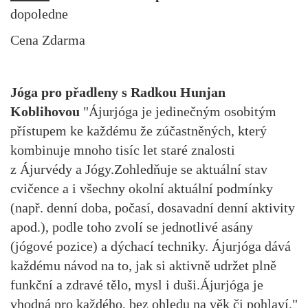
dopoledne
Cena Zdarma
Jóga pro přadleny s Radkou Hunjan
Koblihovou
"Ájurjóga je jedinečným osobitým
přístupem ke každému že zúčastněných, který
kombinuje mnoho tisíc let staré znalosti
z Ájurvédy a Jógy.Zohledňuje se aktuální stav
cvičence a i všechny okolní aktuální podmínky
(např. denní doba, počasí, dosavadní denní aktivity
apod.), podle toho zvolí se jednotlivé asány
(jógové pozice) a dýchací techniky. Ájurjóga dává
každému návod na to, jak si aktivně udržet plně
funkční a zdravé tělo, mysl i duši.Ájurjóga je
vhodná pro každého, bez ohledu na věk či pohlaví."