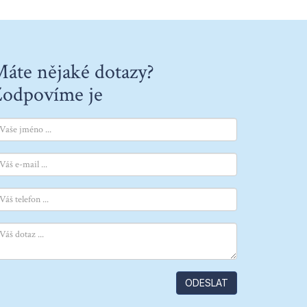
áte nějaké dotazy?
odpovíme je
ODESLAT