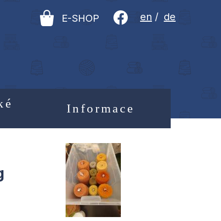
en
/
de
E-SHOP
ké
Informace
g