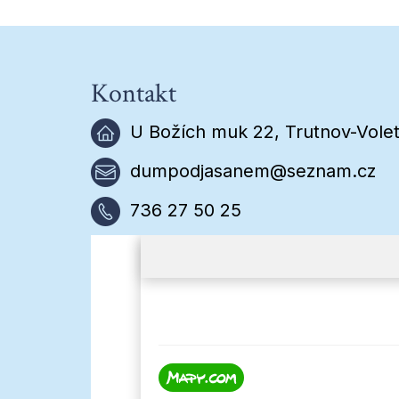
Kontakt
U Božích muk 22, Trutnov-Volet
dumpodjasanem@seznam.cz
736 27 50 25