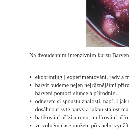
Na dvoudenním intenzivním kurzu Barvení
ekoprinting ( experimentování, rady a t
barvit budeme nejen nejrůznějšími přír
barvení pomocí slunce a přírodnin.
odnesete si spoustu znalostí, např. i ja
dosáhnout syté barvy a jakou stálost ma
batikování přízí a roun, melírování př
ve volném čase můžete přís nebo využít 