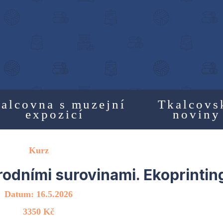
alcovna s muzejní
Tkalcovs
expozicí
noviny
Kurz
írodními surovinami. Ekoprintin
Datum: 16.5.2026
3350 Kč