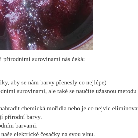
 přírodními surovinami nás čeká:
riky, aby se nám barvy přenesly co nejlépe)
odními surovinami, ale také se naučíte užasnou metodu
k nahradit chemická mořidla nebo je co nejvíc eliminova
jí přírodní barvy.
írodním barvami.
naše elektrické česačky na svou vlnu.