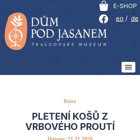
E-SHOP
en
/
de
Ovlá
men
Kurz
PLETENÍ KOŠŮ Z
VRBOVÉHO PROUTÍ
Datum: 21.11.2026