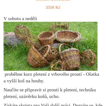
3350 Kč
V sobotu a neděli
proběhne kurz pletení z vrbového proutí - Ošatka
a vyšší koš na houby.
Naučíte se připravit si proutí k pletení, techniku
pletení, uzávěrku košů, ucho.
Získáte skripta pro Vaši další práci. Dozvíte se, kde