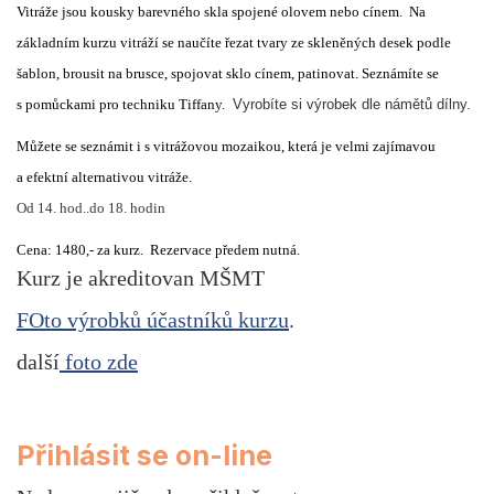
Vitráže jsou kousky barevného skla spojené olovem nebo cínem. Na
základním kurzu vitráží se naučíte řezat tvary ze skleněných desek podle
šablon, brousit na brusce, spojovat sklo cínem, patinovat. Seznámíte se
s pomůckami pro techniku Tiffany.
Vyrobíte si výrobek dle námětů dílny.
Můžete se seznámit i s vitrážovou mozaikou, která je velmi zajímavou
a efektní alternativou vitráže.
Od 14. hod..do 18. hodin
Cena: 1480,- za kurz.
Rezervace předem nutná.
Kurz je akreditovan MŠMT
FOto výrobků účastníků kurzu
.
další
foto zde
Přihlásit se on-line