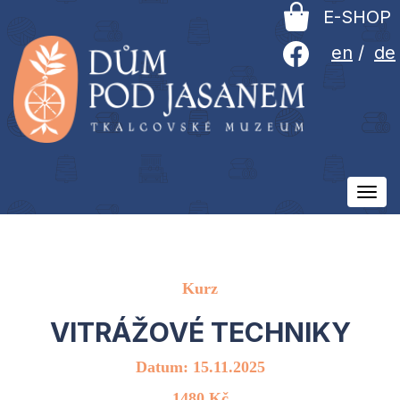
E-SHOP
en
/
de
Ovlá
men
Kurz
VITRÁŽOVÉ TECHNIKY
Datum: 15.11.2025
1480 Kč