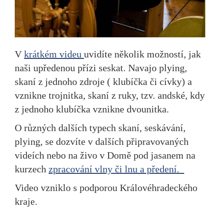
V
krátkém videu
uvidíte několik možností, jak
naši upředenou přízi seskat. Navajo plying,
skaní z jednoho zdroje ( klubíčka či cívky) a
vznikne trojnitka, skaní z ruky, tzv. andské, kdy
z jednoho klubíčka vznikne dvounitka.
O různých dalších typech skaní, seskávání,
plying, se dozvíte v dalších připravovaných
videích nebo na živo v Domě pod jasanem na
kurzech
zpracování vlny či lnu a předení.
Video vzniklo s podporou Královéhradeckého
kraje.