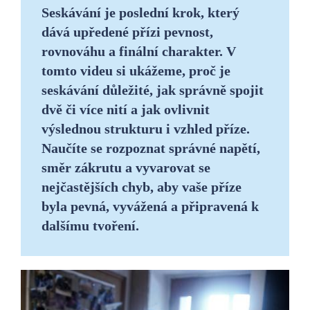
Seskávání je poslední krok, který
dává upředené přízi pevnost,
rovnováhu a finální charakter. V
tomto videu si ukážeme, proč je
seskávání důležité, jak správně spojit
dvě či více nití a jak ovlivnit
výslednou strukturu i vzhled příze.
Naučíte se rozpoznat správné napětí,
směr zákrutu a vyvarovat se
nejčastějších chyb, aby vaše příze
byla pevná, vyvážená a připravená k
dalšímu tvoření.