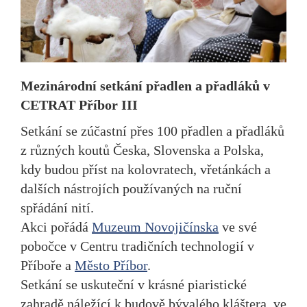
Mezinárodní setkání přadlen a přadláků v
CETRAT Příbor III
Setkání se zúčastní přes 100 přadlen a přadláků
z různých koutů Česka, Slovenska a Polska,
kdy budou příst na kolovratech, vřetánkách a
dalších nástrojích používaných na ruční
spřádání nití.
Akci pořádá
Muzeum Novojičínska
ve své
pobočce v Centru tradičních technologií v
Příboře a
Město Příbor
.
Setkání se uskuteční v krásné piaristické
zahradě náležící k budově bývalého kláštera, ve