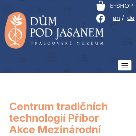
E-SHOP
en
/
de
Ovlá
men
Centrum tradičních
technologií Příbor
Akce Mezinárodní