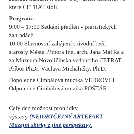
které CETRAT sídlí.
Program:
9:00 – 17:00 Setkání přadlen v piaristických
zahradách
10:00 Slavnostní zahájení s úvodní řečí:
starosty Města Příbora Ing. arch. Jana Malíka a
za Muzeum Novojičínska vedoucího CETRAT
Příbor PhDr. Václava Michaličky, Ph.D.
Dopoledne Cimbálová muzika VEDROVCI
Odpoledne Cimbálová muzika POŠTÁR
Celý den možnost prohlídky
výstavy
(NE)OBYČEJNÝ ARTEFAKT.
Muzejní sbírky z jiné perspektivy.