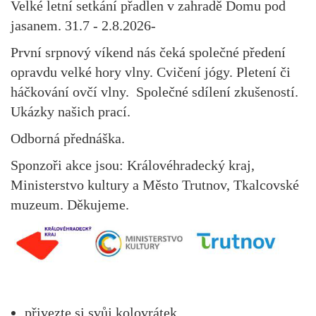
Velké letní setkání přadlen v zahradě Domu pod
jasanem. 31.7 - 2.8.2026-
První srpnový víkend nás čeká společné předení
opravdu velké hory vlny. Cvičení jógy. Pletení či
háčkování ovčí vlny. Společné sdílení zkušeností.
Ukázky našich prací.
Odborná přednáška.
Sponzoři akce jsou: Královéhradecký kraj,
Ministerstvo kultury a Město Trutnov, Tkalcovské
muzeum. Děkujeme.
přivezte si svůj kolovrátek