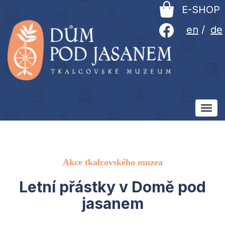
E-SHOP
en
/
de
Ovlá
men
Akce tkalcovského muzea
Letní přástky v Domě pod
jasanem